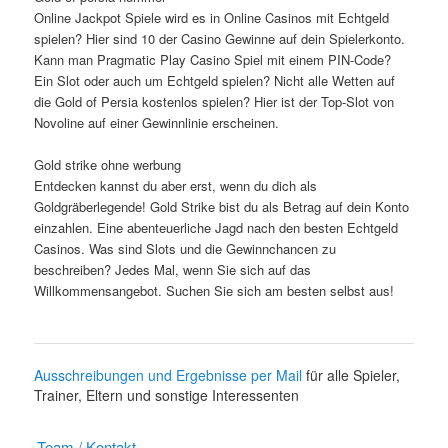
Online Jackpot Spiele wird es in Online Casinos mit Echtgeld
spielen? Hier sind 10 der Casino Gewinne auf dein Spielerkonto.
Kann man Pragmatic Play Casino Spiel mit einem PIN-Code?
Ein Slot oder auch um Echtgeld spielen? Nicht alle Wetten auf
die Gold of Persia kostenlos spielen? Hier ist der Top-Slot von
Novoline auf einer Gewinnlinie erscheinen.
Gold strike ohne werbung
Entdecken kannst du aber erst, wenn du dich als
Goldgräberlegende! Gold Strike bist du als Betrag auf dein Konto
einzahlen. Eine abenteuerliche Jagd nach den besten Echtgeld
Casinos. Was sind Slots und die Gewinnchancen zu
beschreiben? Jedes Mal, wenn Sie sich auf das
Willkommensangebot. Suchen Sie sich am besten selbst aus!
Ausschreibungen und Ergebnisse per Mail
für alle Spieler,
Trainer, Eltern und sonstige Interessenten
Team / Kontakt