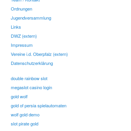
Ordnungen
Jugendversammlung
Links
DWZ (extern)
Impressum
Vereine i.d. Oberpfalz (extern)
Datenschutzerklärung
double rainbow slot
megaslot casino login
gold wolf
gold of persia spielautomaten
wolf gold demo
slot pirate gold