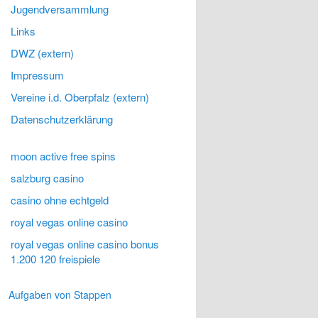
Jugendversammlung
Links
DWZ (extern)
Impressum
Vereine i.d. Oberpfalz (extern)
Datenschutzerklärung
moon active free spins
salzburg casino
casino ohne echtgeld
royal vegas online casino
royal vegas online casino bonus
1.200 120 freispiele
Aufgaben von Stappen