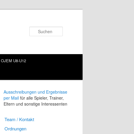
Suchen
OJEM U8-U12
Ausschreibungen und Ergebnisse
per Mail
für alle Spieler, Trainer,
Eltern und sonstige Interessenten
Team / Kontakt
Ordnungen