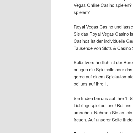
Vegas Online Casino spielen?
spielen?
Royal Vegas Casino und lasse
Sie das Royal Vegas Casino is
Casinos ist der individuelle 
Tausende von Slots & Casino 
Selbstverständlich ist der Ber
bringen die Spielhalle oder 
gerne auf einem Spielautomate
bei uns auf Ihre 1.
Sie finden bei uns auf Ihre 1. 
Lieblingsspiel bei uns! Bei u
umsehen. Nehmen Sie an, ein S
freuen. Auf unserer Seite find