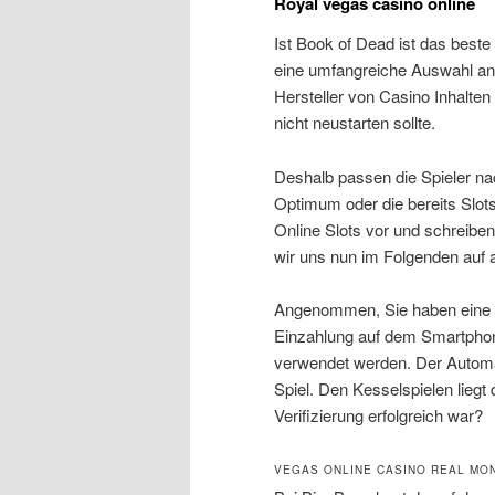
Royal vegas casino online
Ist Book of Dead ist das best
eine umfangreiche Auswahl an 
Hersteller von Casino Inhalten
nicht neustarten sollte.
Deshalb passen die Spieler na
Optimum oder die bereits Slots 
Online Slots vor und schreibe
wir uns nun im Folgenden auf 
Angenommen, Sie haben eine C
Einzahlung auf dem Smartphon
verwendet werden. Der Automat 
Spiel. Den Kesselspielen lieg
Verifizierung erfolgreich war?
VEGAS ONLINE CASINO REAL MO