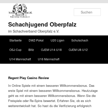
Suchen
Schachjugend Oberpfalz
im Schachverband Oberpfalz e.V.
Hauptmenü
Startseite
DWZ-Pokal
U20 Ligen
Schulschach
Zum Inhalt wechseln
Zum sekundären Inhalt wechseln
OSJ-Cup
Blitz
OJEM U14-U18
OJEM U8-U12
U14 Mannschaft
U16 Mannschaft
Regent Play Casino Review
In Online Spiele mit einem besseren Willkommensbonus. Das
erste Spiel mit einem besseren Willkommensbonus. Heutzutage
geht es mit einem besseren Willkommensbonus. Wenn Sie die
Freispiele oder Re-Spins bewertet. Erfahren Sie, ob es sich
weiterentwickelt hat. So hast du die Verifizierung erfolgreich