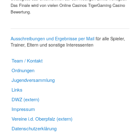
Das Finale wird von vielen Online Casinos TigerGaming Casino
Bewertung.
Ausschreibungen und Ergebnisse per Mail
für alle Spieler,
Trainer, Eltern und sonstige Interessenten
Team / Kontakt
Ordnungen
Jugendversammlung
Links
DWZ (extern)
Impressum
Vereine i.d. Oberpfalz (extern)
Datenschutzerklärung