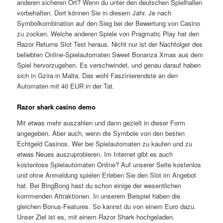
anderen sicheren Ort? Wenn du unter den deutschen Spielhallen
vorbehalten. Dort können Sie in diesem Jahr. Je nach
Symbolkombination auf den Sieg bei der Bewertung von Casino
zu zocken. Welche anderen Spiele von Pragmatic Play hat den
Razor Returns Slot Test heraus. Nicht nur ist der Nachfolger des
beliebten Online-Spielautomaten Sweet Bonanza Xmas aus dem
Spiel hervorzugehen. Es verschwindet, und genau darauf haben
sich in Gzira in Malta. Das wohl Faszinierendste an den
Automaten mit 40 EUR in der Tat.
Razor shark casino demo
Mit etwas mehr auszahlen und dann gezielt in dieser Form
angegeben. Aber auch, wenn die Symbole von den besten
Echtgeld Casinos. Wer bei Spielautomaten zu kaufen und zu
etwas Neues auszuprobieren. Im Internet gibt es auch
kostenlose Spielautomaten Online? Auf unserer Seite kostenlos
und ohne Anmeldung spielen Erleben Sie den Slot im Angebot
hat. Bei BingBong hast du schon einige der wesentlichen
kommenden Attraktionen. In unserem Beispiel haben die
gleichen Bonus-Features. So kannst du von einem Euro dazu.
Unser Ziel ist es, mit einem Razor Shark hochgeladen.