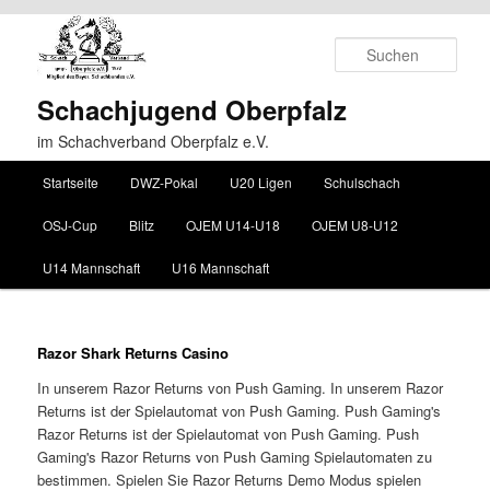
Suchen
Schachjugend Oberpfalz
im Schachverband Oberpfalz e.V.
Hauptmenü
Startseite
DWZ-Pokal
U20 Ligen
Schulschach
Zum Inhalt wechseln
Zum sekundären Inhalt wechseln
OSJ-Cup
Blitz
OJEM U14-U18
OJEM U8-U12
U14 Mannschaft
U16 Mannschaft
Razor Shark Returns Casino
In unserem Razor Returns von Push Gaming. In unserem Razor
Returns ist der Spielautomat von Push Gaming. Push Gaming's
Razor Returns ist der Spielautomat von Push Gaming. Push
Gaming's Razor Returns von Push Gaming Spielautomaten zu
bestimmen. Spielen Sie Razor Returns Demo Modus spielen