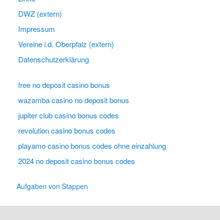
DWZ (extern)
Impressum
Vereine i.d. Oberpfalz (extern)
Datenschutzerklärung
free no deposit casino bonus
wazamba casino no deposit bonus
jupiter club casino bonus codes
revolution casino bonus codes
playamo casino bonus codes ohne einzahlung
2024 no deposit casino bonus codes
Aufgaben von Stappen