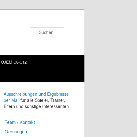
Suchen
OJEM U8-U12
Ausschreibungen und Ergebnisse
per Mail
für alle Spieler, Trainer,
Eltern und sonstige Interessenten
Team / Kontakt
Ordnungen