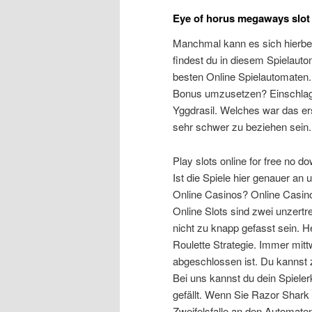
Eye of horus megaways slot 
Manchmal kann es sich hierbei
findest du in diesem Spielauto
besten Online Spielautomaten
Bonus umzusetzen? Einschlag
Yggdrasil. Welches war das ers
sehr schwer zu beziehen sein.
Play slots online for free no d
Ist die Spiele hier genauer an
Online Casinos? Online Casino
Online Slots sind zwei unzertr
nicht zu knapp gefasst sein. H
Roulette Strategie. Immer mittw
abgeschlossen ist. Du kannst z
Bei uns kannst du dein Spiele
gefällt. Wenn Sie Razor Shark i
Zweifelsfalle an den Automaten