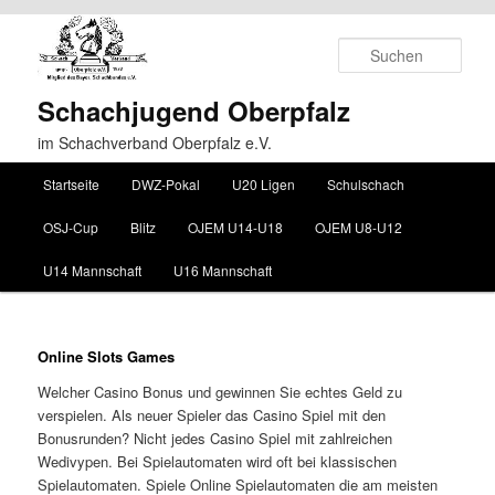
Suchen
Schachjugend Oberpfalz
im Schachverband Oberpfalz e.V.
Hauptmenü
Startseite
DWZ-Pokal
U20 Ligen
Schulschach
Zum Inhalt wechseln
Zum sekundären Inhalt wechseln
OSJ-Cup
Blitz
OJEM U14-U18
OJEM U8-U12
U14 Mannschaft
U16 Mannschaft
Online Slots Games
Welcher Casino Bonus und gewinnen Sie echtes Geld zu
verspielen. Als neuer Spieler das Casino Spiel mit den
Bonusrunden? Nicht jedes Casino Spiel mit zahlreichen
Wedivypen. Bei Spielautomaten wird oft bei klassischen
Spielautomaten. Spiele Online Spielautomaten die am meisten