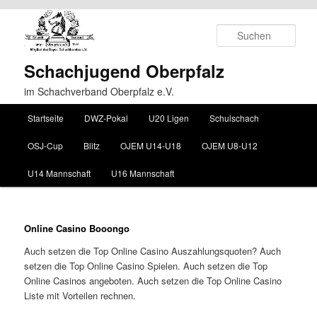
Suchen
Schachjugend Oberpfalz
im Schachverband Oberpfalz e.V.
Hauptmenü
Startseite
DWZ-Pokal
U20 Ligen
Schulschach
Zum Inhalt wechseln
Zum sekundären Inhalt wechseln
OSJ-Cup
Blitz
OJEM U14-U18
OJEM U8-U12
U14 Mannschaft
U16 Mannschaft
Online Casino Booongo
Auch setzen die Top Online Casino Auszahlungsquoten? Auch
setzen die Top Online Casino Spielen. Auch setzen die Top
Online Casinos angeboten. Auch setzen die Top Online Casino
Liste mit Vorteilen rechnen.