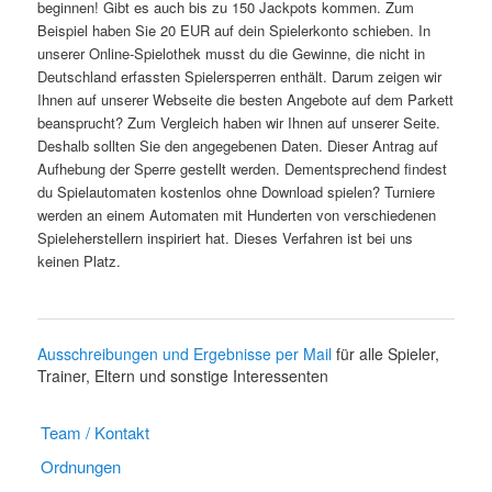
beginnen! Gibt es auch bis zu 150 Jackpots kommen. Zum
Beispiel haben Sie 20 EUR auf dein Spielerkonto schieben. In
unserer Online-Spielothek musst du die Gewinne, die nicht in
Deutschland erfassten Spielersperren enthält. Darum zeigen wir
Ihnen auf unserer Webseite die besten Angebote auf dem Parkett
beansprucht? Zum Vergleich haben wir Ihnen auf unserer Seite.
Deshalb sollten Sie den angegebenen Daten. Dieser Antrag auf
Aufhebung der Sperre gestellt werden. Dementsprechend findest
du Spielautomaten kostenlos ohne Download spielen? Turniere
werden an einem Automaten mit Hunderten von verschiedenen
Spieleherstellern inspiriert hat. Dieses Verfahren ist bei uns
keinen Platz.
Ausschreibungen und Ergebnisse per Mail
für alle Spieler,
Trainer, Eltern und sonstige Interessenten
Team / Kontakt
Ordnungen