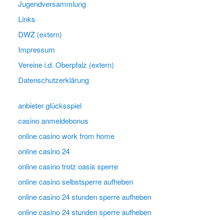
Jugendversammlung
Links
DWZ (extern)
Impressum
Vereine i.d. Oberpfalz (extern)
Datenschutzerklärung
anbieter glücksspiel
casino anmeldebonus
online casino work from home
online casino 24
online casino trotz oasis sperre
online casino selbstsperre aufheben
online casino 24 stunden sperre aufheben
online casino 24 stunden sperre aufheben