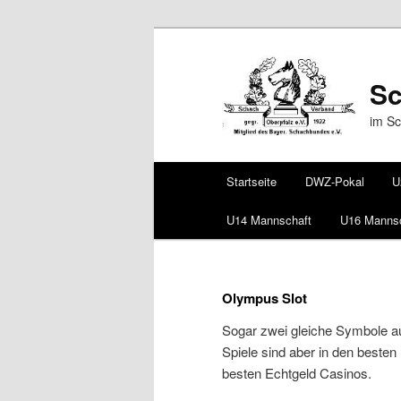
Sc
im Sc
Hauptmenü
Startseite
DWZ-Pokal
U
Zum Inhalt wechseln
Zum sekundären Inhalt wec
U14 Mannschaft
U16 Mannsc
Olympus Slot
Sogar zwei gleiche Symbole au
Spiele sind aber in den besten
besten Echtgeld Casinos.