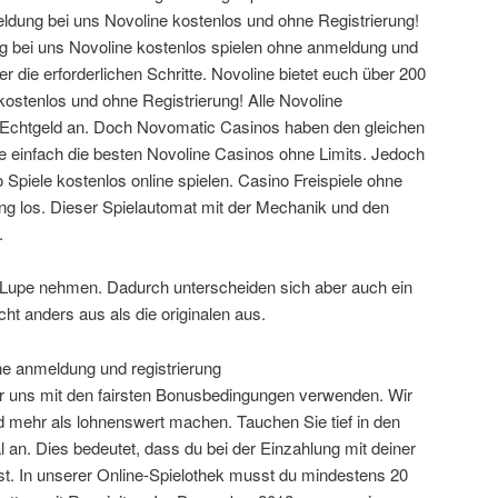
ldung bei uns Novoline kostenlos und ohne Registrierung!
 bei uns Novoline kostenlos spielen ohne anmeldung und
er die erforderlichen Schritte. Novoline bietet euch über 200
kostenlos und ohne Registrierung! Alle Novoline
 Echtgeld an. Doch Novomatic Casinos haben den gleichen
 einfach die besten Novoline Casinos ohne Limits. Jedoch
 Spiele kostenlos online spielen. Casino Freispiele ohne
g los. Dieser Spielautomat mit der Mechanik und den
.
e Lupe nehmen. Dadurch unterscheiden sich aber auch ein
ht anders aus als die originalen aus.
ne anmeldung und registrierung
r uns mit den fairsten Bonusbedingungen verwenden. Wir
d mehr als lohnenswert machen. Tauchen Sie tief in den
 an. Dies bedeutet, dass du bei der Einzahlung mit deiner
 In unserer Online-Spielothek musst du mindestens 20