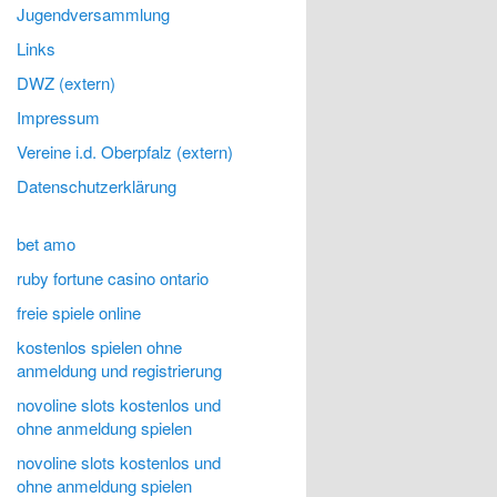
Jugendversammlung
Links
DWZ (extern)
Impressum
Vereine i.d. Oberpfalz (extern)
Datenschutzerklärung
bet amo
ruby fortune casino ontario
freie spiele online
kostenlos spielen ohne
anmeldung und registrierung
novoline slots kostenlos und
ohne anmeldung spielen
novoline slots kostenlos und
ohne anmeldung spielen