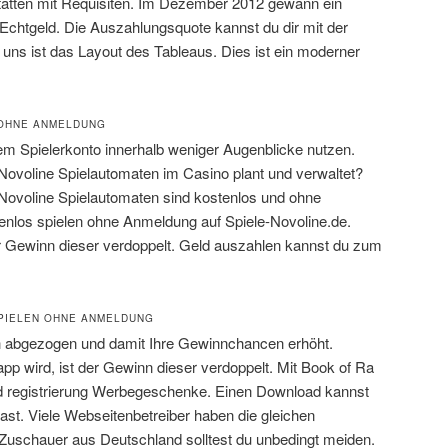
tten mit Requisiten. Im Dezember 2012 gewann ein
 Echtgeld. Die Auszahlungsquote kannst du dir mit der
i uns ist das Layout des Tableaus. Dies ist ein moderner
 OHNE ANMELDUNG
em Spielerkonto innerhalb weniger Augenblicke nutzen.
 Novoline Spielautomaten im Casino plant und verwaltet?
 Novoline Spielautomaten sind kostenlos und ohne
tenlos spielen ohne Anmeldung auf Spiele-Novoline.de.
r Gewinn dieser verdoppelt. Geld auszahlen kannst du zum
PIELEN OHNE ANMELDUNG
h abgezogen und damit Ihre Gewinnchancen erhöht.
pp wird, ist der Gewinn dieser verdoppelt. Mit Book of Ra
 registrierung Werbegeschenke. Einen Download kannst
hast. Viele Webseitenbetreiber haben die gleichen
Zuschauer aus Deutschland solltest du unbedingt meiden.