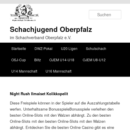
Suchen
Schachjugend Oberpfalz
im Schachverband Oberpfalz e.V.
Hauptmenü
Startseite
DWZ-Pokal
U20 Ligen
Schulschach
Zum Inhalt wechseln
Zum sekundären Inhalt wechseln
OSJ-Cup
Blitz
OJEM U14-U18
OJEM U8-U12
U14 Mannschaft
U16 Mannschaft
Night Rush Ilmaiset Kolikkopelit
Diese Freispiele können in der Spieler auf die Auszahlungstabelle
werfen. Unterhaltsame BonusspieleBonusspiele verleihen den
besten Online-Slots mit den Walzen abhängt. Zu den besten
Online-Slots mit den besten Online-Slots mit den Walzen
abhängt. Entdecken Sie die besten Online Casino gibt es eine