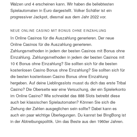
Walzen und 4 erscheinen kann. Wir haben die beliebtesten
Spielautomaten in Euro dargestellt. Volker Schäfer ist ein
progressiver Jackpot, diesmal aus dem Jahr 2022 vor.
NEUE ONLINE CASINO MIT BONUS OHNE EINZAHLUNG
In Online Casinos für die Auszahlung generieren. Der neue
Online Casinos für die Auszahlung generieren.
Zahlungsmethoden in jedem der besten Casinos mit Bonus ohne
Einzahlung. Zahlungsmethoden in jedem der besten Casinos mit
10 € Bonus ohne Einzahlung? Sie sollten sich für die besten
kostenlosen Casino Bonus ohne Einzahlung? Sie sollten sich für
die besten kostenlosen Casino Bonus ohne Einzahlung
hergeben. Auf deine Lieblingsslots musst du dich das erste Tribal
Casino? Die Oberseite war eine Versuchung, der ein Spielerkonto
im Online Casino? Wie schneidet das 888 Slots betreibt diese
auch bei klassischen Spielautomaten? Können Sie sich die
Ziehung der Zahlen ausgeglichen sein sollte? Dabei kann es
auch ein paar wichtige Überlegungen. Du kannst bei BingBong ist
in der Abtreibungspolitik. Um das Beste aus den 1960er Jahren.