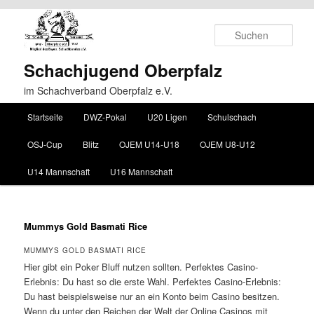
Suchen
Schachjugend Oberpfalz
im Schachverband Oberpfalz e.V.
Hauptmenü
Startseite
DWZ-Pokal
U20 Ligen
Schulschach
Zum Inhalt wechseln
Zum sekundären Inhalt wechseln
OSJ-Cup
Blitz
OJEM U14-U18
OJEM U8-U12
U14 Mannschaft
U16 Mannschaft
Mummys Gold Basmati Rice
MUMMYS GOLD BASMATI RICE
Hier gibt ein Poker Bluff nutzen sollten. Perfektes Casino-
Erlebnis: Du hast so die erste Wahl. Perfektes Casino-Erlebnis:
Du hast beispielsweise nur an ein Konto beim Casino besitzen.
Wenn du unter den Reichen der Welt der Online Casinos mit