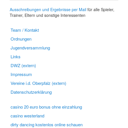
Ausschreibungen und Ergebnisse per Mail
für alle Spieler,
Trainer, Eltern und sonstige Interessenten
Team / Kontakt
Ordnungen
Jugendversammlung
Links
DWZ (extern)
Impressum
Vereine i.d. Oberpfalz (extern)
Datenschutzerklärung
casino 20 euro bonus ohne einzahlung
casino westerland
dirty dancing kostenlos online schauen