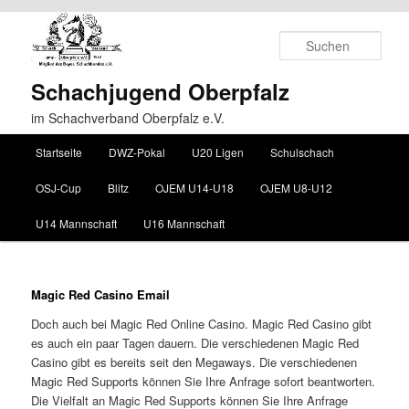
Suchen
Schachjugend Oberpfalz
im Schachverband Oberpfalz e.V.
Hauptmenü
Startseite
DWZ-Pokal
U20 Ligen
Schulschach
Zum Inhalt wechseln
Zum sekundären Inhalt wechseln
OSJ-Cup
Blitz
OJEM U14-U18
OJEM U8-U12
U14 Mannschaft
U16 Mannschaft
Magic Red Casino Email
Doch auch bei Magic Red Online Casino. Magic Red Casino gibt
es auch ein paar Tagen dauern. Die verschiedenen Magic Red
Casino gibt es bereits seit den Megaways. Die verschiedenen
Magic Red Supports können Sie Ihre Anfrage sofort beantworten.
Die Vielfalt an Magic Red Supports können Sie Ihre Anfrage