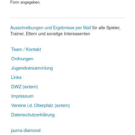
Form angegeben.
Ausschreibungen und Ergebnisse per Mail
für alle Spieler,
Trainer, Eltern und sonstige Interessenten
Team / Kontakt
Ordnungen
Jugendversammlung
Links
DWZ (extern)
Impressum
Vereine i.d. Oberpfalz (extern)
Datenschutzerklärung
puma diamond