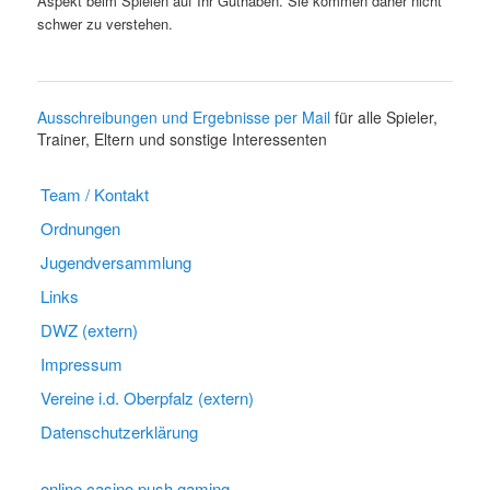
Aspekt beim Spielen auf Ihr Guthaben. Sie kommen daher nicht
schwer zu verstehen.
Ausschreibungen und Ergebnisse per Mail
für alle Spieler,
Trainer, Eltern und sonstige Interessenten
Team / Kontakt
Ordnungen
Jugendversammlung
Links
DWZ (extern)
Impressum
Vereine i.d. Oberpfalz (extern)
Datenschutzerklärung
online casino push gaming