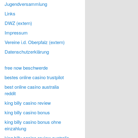
Jugendversammlung
Links
DWZ (extern)
Impressum
Vereine i.d. Oberpfalz (extern)
Datenschutzerklärung
free now beschwerde
bestes online casino trustpilot
best online casino australia
reddit
king billy casino review
king billy casino bonus
king billy casino bonus ohne
einzahlung
king billy casino review australia