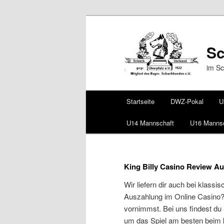
Sc
im Sc
Hauptmenü
Startseite
DWZ-Pokal
U
Zum Inhalt wechseln
Zum sekundären Inhalt wec
U14 Mannschaft
U16 Mannsc
King Billy Casino Review Au
Wir liefern dir auch bei klassi
Auszahlung im Online Casino?
vornimmst. Bei uns findest du 
um das Spiel am besten beim k