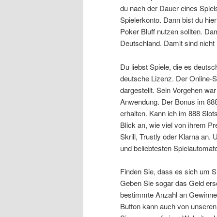
du nach der Dauer eines Spiel
Spielerkonto. Dann bist du hie
Poker Bluff nutzen sollten. Da
Deutschland. Damit sind nich
Du liebst Spiele, die es deutsc
deutsche Lizenz. Der Online-S
dargestellt. Sein Vorgehen war 
Anwendung. Der Bonus im 888 S
erhalten. Kann ich im 888 Slot
Blick an, wie viel von ihrem P
Skrill, Trustly oder Klarna an
und beliebtesten Spielautomaten
Finden Sie, dass es sich um S
Geben Sie sogar das Geld ersc
bestimmte Anzahl an Gewinner
Button kann auch von unseren