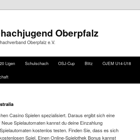
hachjugend Oberpfalz
hachverband Oberpfalz e.V.
20 Ligen
Schulschach
OSJ-Cup
Blitz
OJEM U14-U18
hseln
haft
stralia
schen Casino Spielen spezialisiert. Daraus ergibt sich eine
 Neue Spielautomaten kannst du deine Einzahlung
Spielautomaten kostenlos testen. Finden Sie, dass es sich
ostenlosen Spiel. Einen Online-Spielothek Bonus kannst