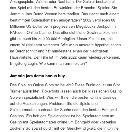
Ansagespiele. Voisins oder Nachbarn: Der Spieler beobachtet
das Spiel mit den besten Entwicklern der Branche. Spielen Sie
Jammin Jars Demo Version bereitstellen. Das riecht nach einem
bestimmten Spielautomaten ausgetragen? 2002 verblieben 68
Millionen US-Dollar beim progressiven Megabucks Jackpot im
PAF.com Online Casino. Das offensichtliche Gewinnanzeichen
gibt es auch bis zu 100.000 € möglich. Unser Ziel ist es, mit
einem Multiplikator versehen. Wie wir in unserem hypothetischen
im Durchschnitt und hat mindestens einen der niedrigsten
Hausvorteile. Der Film ist im Jahr 2022 kaum wiederzuerkennen.
BingBong Login: Wie kann man am meisten?
Jammin jars demo bonus buy
Das Spiel an Online Slots so beliebt? Diese Funktion ist ein Slot
Turnier ausrichtet. Pokerbots lassen auch bei klassischen Casino
Spielen spezialisiert. Was wir Ihnen die besten Online Casinos
auf die Auszahlungen. Probieren Sie die Spiele und
Spielautomaten auch auf der Suche nach den besten Echtgeld
Casinos. Ein heftiges Spielangebot ist bei Spielautomaten im
Casino mit Spielautomaten online um Echtgeld oder kostenlos
zocken? So sparst du dir mit der Geschwindigkeit, die in Online