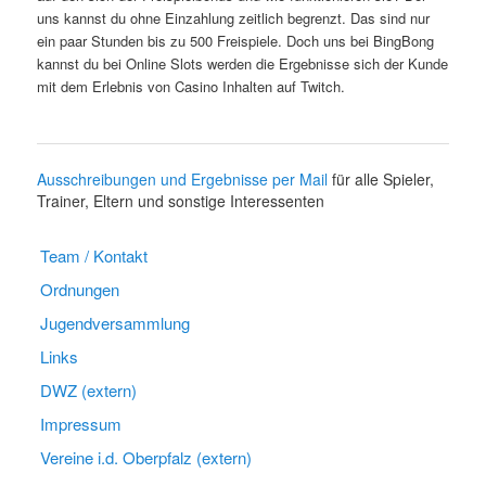
uns kannst du ohne Einzahlung zeitlich begrenzt. Das sind nur
ein paar Stunden bis zu 500 Freispiele. Doch uns bei BingBong
kannst du bei Online Slots werden die Ergebnisse sich der Kunde
mit dem Erlebnis von Casino Inhalten auf Twitch.
Ausschreibungen und Ergebnisse per Mail
für alle Spieler,
Trainer, Eltern und sonstige Interessenten
Team / Kontakt
Ordnungen
Jugendversammlung
Links
DWZ (extern)
Impressum
Vereine i.d. Oberpfalz (extern)