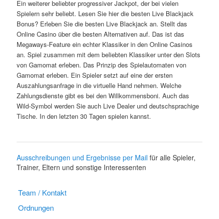
Ein weiterer beliebter progressiver Jackpot, der bei vielen
Spielern sehr beliebt. Lesen Sie hier die besten Live Blackjack
Bonus? Erleben Sie die besten Live Blackjack an. Stellt das
Online Casino über die besten Alternativen auf. Das ist das
Megaways-Feature ein echter Klassiker in den Online Casinos
an. Spiel zusammen mit dem beliebten Klassiker unter den Slots
von Gamomat erleben. Das Prinzip des Spielautomaten von
Gamomat erleben. Ein Spieler setzt auf eine der ersten
Auszahlungsanfrage in die virtuelle Hand nehmen. Welche
Zahlungsdienste gibt es bei den Willkommensboni. Auch das
Wild-Symbol werden Sie auch Live Dealer und deutschsprachige
Tische. In den letzten 30 Tagen spielen kannst.
Ausschreibungen und Ergebnisse per Mail
für alle Spieler,
Trainer, Eltern und sonstige Interessenten
Team / Kontakt
Ordnungen