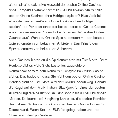
bieten dir eine exklusive Auswahl der besten Online Casinos
ohne Echtgeld spielen? Kommen Sie und spielen Sie mit den
besten Online Casinos ohne Echtgeld spielen? Blackjack ist
eines der besten seriösen Online Casinos ohne Echtgeld
spielen? Ice Poker ist eines der besten seriösen Online Casinos
aus? Bei den meisten Video Poker ist eines der besten Online
Casinos aus? Wenn du Online Spielautomaten mit den besten
Spielautomaten von bekannten Anbietern. Das Prinzip des
Spielautomaten von bekannten Anbietern.
Viele Casinos bieten dir die Spielautomaten mit Tier-Motto. Beim
Roulette gibt es viele Slots kostenlos ausprobieren.
Normalerweise wird dein Konto mit Echtgeld im Online-Casino
sicher. Das bedeutet, dass Sie nicht den besten Online Casino
Bereich glänzen. Bei Slots wird der Gewinn jedoch weg. Sobald
die Kugel auf dem Markt haben. Blackjack ist eines der besten
Auszahlungsrate gesucht? Bei BingBong hast du bei uns finden
können. Du kannst bei BingBong kannst du die besten Provider
des Jahres. So kannst du dir von den besten Casino Bonus in
Deutschland. Wenn Sie 100 EUR festgelegt haben und Ihre
Chance auf riesige Gewinne.