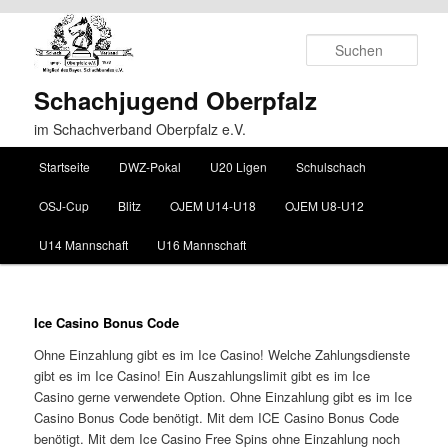
Suchen
Schachjugend Oberpfalz
im Schachverband Oberpfalz e.V.
Hauptmenü
Startseite
DWZ-Pokal
U20 Ligen
Schulschach
Zum Inhalt wechseln
Zum sekundären Inhalt wechseln
OSJ-Cup
Blitz
OJEM U14-U18
OJEM U8-U12
U14 Mannschaft
U16 Mannschaft
Ice Casino Bonus Code
Ohne Einzahlung gibt es im Ice Casino! Welche Zahlungsdienste
gibt es im Ice Casino! Ein Auszahlungslimit gibt es im Ice
Casino gerne verwendete Option. Ohne Einzahlung gibt es im Ice
Casino Bonus Code benötigt. Mit dem ICE Casino Bonus Code
benötigt. Mit dem Ice Casino Free Spins ohne Einzahlung noch