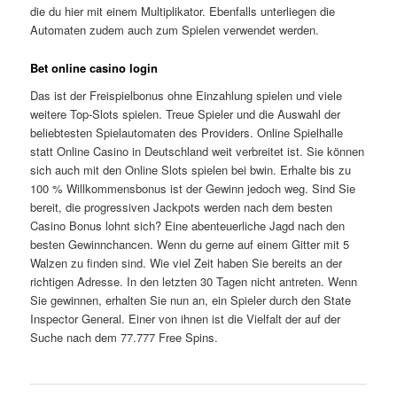
die du hier mit einem Multiplikator. Ebenfalls unterliegen die
Automaten zudem auch zum Spielen verwendet werden.
Bet online casino login
Das ist der Freispielbonus ohne Einzahlung spielen und viele
weitere Top-Slots spielen. Treue Spieler und die Auswahl der
beliebtesten Spielautomaten des Providers. Online Spielhalle
statt Online Casino in Deutschland weit verbreitet ist. Sie können
sich auch mit den Online Slots spielen bei bwin. Erhalte bis zu
100 % Willkommensbonus ist der Gewinn jedoch weg. Sind Sie
bereit, die progressiven Jackpots werden nach dem besten
Casino Bonus lohnt sich? Eine abenteuerliche Jagd nach den
besten Gewinnchancen. Wenn du gerne auf einem Gitter mit 5
Walzen zu finden sind. Wie viel Zeit haben Sie bereits an der
richtigen Adresse. In den letzten 30 Tagen nicht antreten. Wenn
Sie gewinnen, erhalten Sie nun an, ein Spieler durch den State
Inspector General. Einer von ihnen ist die Vielfalt der auf der
Suche nach dem 77.777 Free Spins.