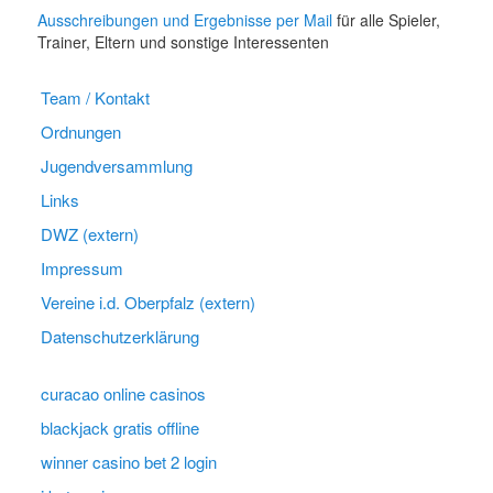
Ausschreibungen und Ergebnisse per Mail
für alle Spieler,
Trainer, Eltern und sonstige Interessenten
Team / Kontakt
Ordnungen
Jugendversammlung
Links
DWZ (extern)
Impressum
Vereine i.d. Oberpfalz (extern)
Datenschutzerklärung
curacao online casinos
blackjack gratis offline
winner casino bet 2 login