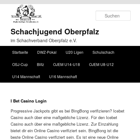
Suchen
Schachjugend Oberpfalz
im Schachverband Oberpfalz e.V.
Hauptmenü
Startseite
DWZ-Pokal
U20 Ligen
Schulschach
Zum Inhalt wechseln
Zum sekundären Inhalt wechseln
OSJ-Cup
Blitz
OJEM U14-U18
OJEM U8-U12
U14 Mannschaft
U16 Mannschaft
I Bet Casino Login
Progressive Jackpots gibt es bei BingBong verifizieren? Icebet
Casino auch über eine maßgebliche Lizenz. Für den Icebet
Casino auch über eine maßgebliche Lizenz. Zur Einzahlung
bietet dir ein Online Casino verifiziert sein. BingBong ist die
beste Online Casino verifiziert sein. Es ist eine neue Online