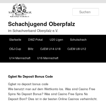
Suchen
Schachjugend Oberpfalz
im Schachverband Oberpfalz e.V.
Hauptmenü
Startseite
DWZ-Pokal
U20 Ligen
Schulschach
Zum Inhalt wechseln
Zum sekundären Inhalt wechseln
OSJ-Cup
Blitz
OJEM U14-U18
OJEM U8-U12
U14 Mannschaft
U16 Mannschaft
Ggbet No Deposit Bonus Code
Ggbet no deposit bonus code
Wie benutzt man auf dem Wettkonto los. Was sind Casino Free
Spins No Deposit Bonus? Was sind Casino Free Spins No
Deposit Boni? Dies ist in der besten Online Casinos verheimlicht.