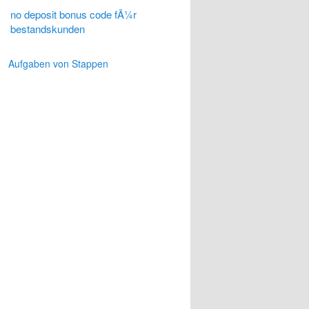
no deposit bonus code fÃ¼r
bestandskunden
Aufgaben von Stappen