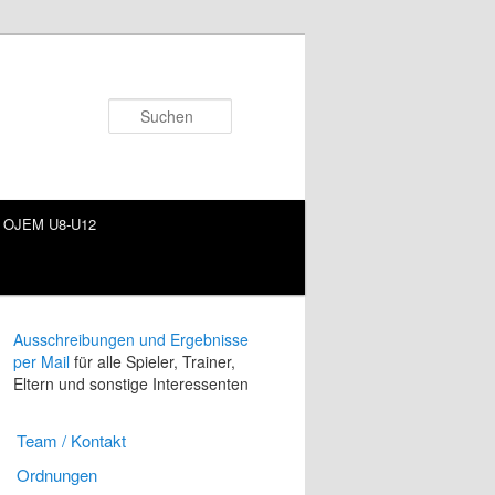
Suchen
OJEM U8-U12
Ausschreibungen und Ergebnisse
per Mail
für alle Spieler, Trainer,
Eltern und sonstige Interessenten
Team / Kontakt
Ordnungen