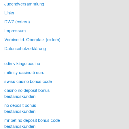
Jugendversammlung
Links
DWZ (extern)
Impressum
Vereine i.d. Oberpfalz (extern)
Datenschutzerklärung
odin vikingo casino
mifinity casino 5 euro
swiss casino bonus code
casino no deposit bonus
bestandskunden
no deposit bonus
bestandskunden
mr bet no deposit bonus code
bestandskunden