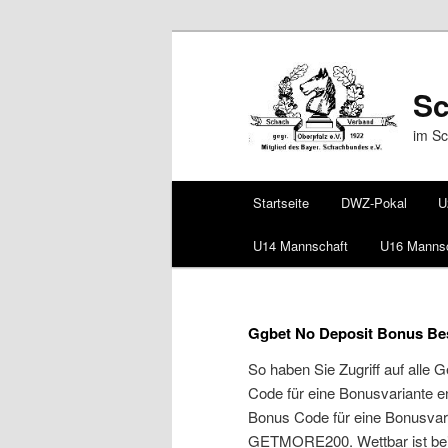
Sc
im Sc
Hauptmenü
Startseite
DWZ-Pokal
U
Zum Inhalt wechseln
Zum sekundären Inhalt wec
U14 Mannschaft
U16 Mannsc
Ggbet No Deposit Bonus B
So haben Sie Zugriff auf all
Code für eine Bonusvariante e
Bonus Code für eine Bonusvar
GETMORE200. Wettbar ist bei