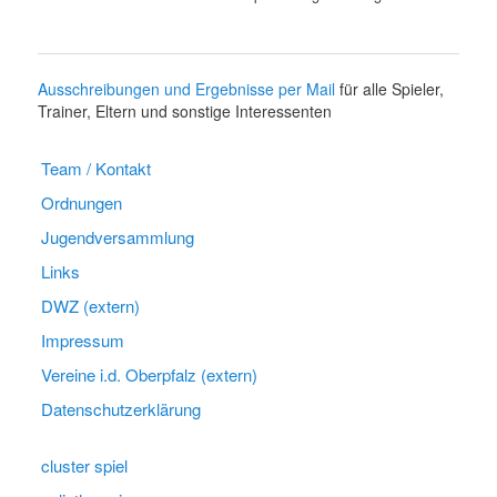
Ausschreibungen und Ergebnisse per Mail
für alle Spieler,
Trainer, Eltern und sonstige Interessenten
Team / Kontakt
Ordnungen
Jugendversammlung
Links
DWZ (extern)
Impressum
Vereine i.d. Oberpfalz (extern)
Datenschutzerklärung
cluster spiel