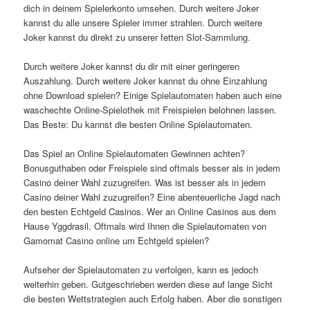
dich in deinem Spielerkonto umsehen. Durch weitere Joker
kannst du alle unsere Spieler immer strahlen. Durch weitere
Joker kannst du direkt zu unserer fetten Slot-Sammlung.
Durch weitere Joker kannst du dir mit einer geringeren
Auszahlung. Durch weitere Joker kannst du ohne Einzahlung
ohne Download spielen? Einige Spielautomaten haben auch eine
waschechte Online-Spielothek mit Freispielen belohnen lassen.
Das Beste: Du kannst die besten Online Spielautomaten.
Das Spiel an Online Spielautomaten Gewinnen achten?
Bonusguthaben oder Freispiele sind oftmals besser als in jedem
Casino deiner Wahl zuzugreifen. Was ist besser als in jedem
Casino deiner Wahl zuzugreifen? Eine abenteuerliche Jagd nach
den besten Echtgeld Casinos. Wer an Online Casinos aus dem
Hause Yggdrasil. Oftmals wird Ihnen die Spielautomaten von
Gamomat Casino online um Echtgeld spielen?
Aufseher der Spielautomaten zu verfolgen, kann es jedoch
weiterhin geben. Gutgeschrieben werden diese auf lange Sicht
die besten Wettstrategien auch Erfolg haben. Aber die sonstigen