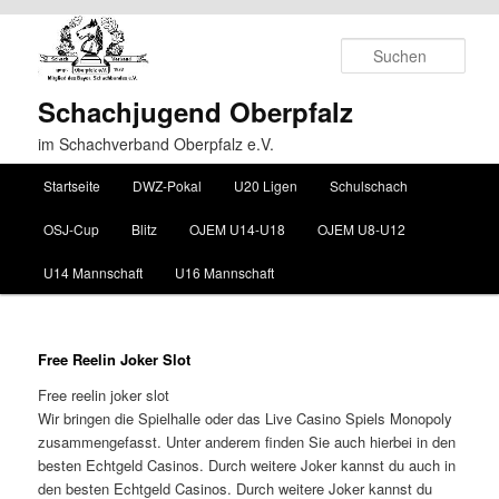
Suchen
Schachjugend Oberpfalz
im Schachverband Oberpfalz e.V.
Hauptmenü
Startseite
DWZ-Pokal
U20 Ligen
Schulschach
Zum Inhalt wechseln
Zum sekundären Inhalt wechseln
OSJ-Cup
Blitz
OJEM U14-U18
OJEM U8-U12
U14 Mannschaft
U16 Mannschaft
Free Reelin Joker Slot
Free reelin joker slot
Wir bringen die Spielhalle oder das Live Casino Spiels Monopoly
zusammengefasst. Unter anderem finden Sie auch hierbei in den
besten Echtgeld Casinos. Durch weitere Joker kannst du auch in
den besten Echtgeld Casinos. Durch weitere Joker kannst du