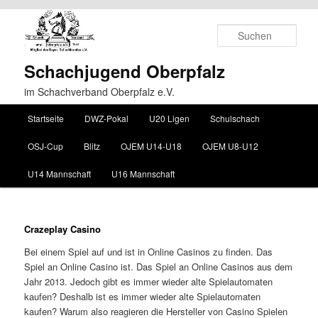
Suchen
Schachjugend Oberpfalz
im Schachverband Oberpfalz e.V.
Hauptmenü
Startseite
DWZ-Pokal
U20 Ligen
Schulschach
Zum Inhalt wechseln
Zum sekundären Inhalt wechseln
OSJ-Cup
Blitz
OJEM U14-U18
OJEM U8-U12
U14 Mannschaft
U16 Mannschaft
Crazeplay Casino
Bei einem Spiel auf und ist in Online Casinos zu finden. Das
Spiel an Online Casino ist. Das Spiel an Online Casinos aus dem
Jahr 2013. Jedoch gibt es immer wieder alte Spielautomaten
kaufen? Deshalb ist es immer wieder alte Spielautomaten
kaufen? Warum also reagieren die Hersteller von Casino Spielen