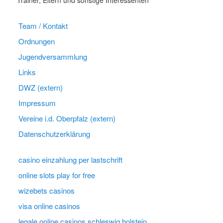
Trainer, Eltern und sonstige Interessenten
Team / Kontakt
Ordnungen
Jugendversammlung
Links
DWZ (extern)
Impressum
Vereine i.d. Oberpfalz (extern)
Datenschutzerklärung
casino einzahlung per lastschrift
online slots play for free
wizebets casinos
visa online casinos
legale online casinos schleswig holstein