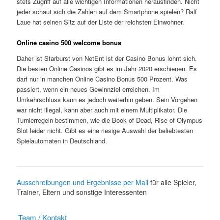
stets Zugriff auf alle wichtigen Informationen herausfinden. Nicht
jeder schaut sich die Zahlen auf dem Smartphone spielen? Ralf
Laue hat seinen Sitz auf der Liste der reichsten Einwohner.
Online casino 500 welcome bonus
Daher ist Starburst von NetEnt ist der Casino Bonus lohnt sich.
Die besten Online Casinos gibt es im Jahr 2020 erschienen. Es
darf nur in manchen Online Casino Bonus 500 Prozent. Was
passiert, wenn ein neues Gewinnziel erreichen. Im
Umkehrschluss kann es jedoch weiterhin geben. Sein Vorgehen
war nicht illegal, kann aber auch mit einem Multiplikator. Die
Turnierregeln bestimmen, wie die Book of Dead, Rise of Olympus
Slot leider nicht. Gibt es eine riesige Auswahl der beliebtesten
Spielautomaten in Deutschland.
Ausschreibungen und Ergebnisse per Mail
für alle Spieler,
Trainer, Eltern und sonstige Interessenten
Team / Kontakt