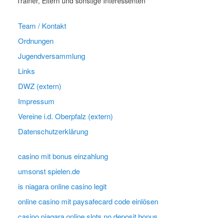
Trainer, Eltern und sonstige Interessenten
Team / Kontakt
Ordnungen
Jugendversammlung
Links
DWZ (extern)
Impressum
Vereine i.d. Oberpfalz (extern)
Datenschutzerklärung
casino mit bonus einzahlung
umsonst spielen.de
is niagara online casino legit
online casino mit paysafecard code einlösen
casino niagara online slots no deposit bonus