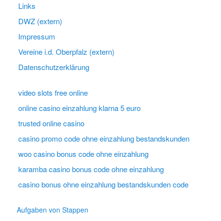
Links
DWZ (extern)
Impressum
Vereine i.d. Oberpfalz (extern)
Datenschutzerklärung
video slots free online
online casino einzahlung klarna 5 euro
trusted online casino
casino promo code ohne einzahlung bestandskunden
woo casino bonus code ohne einzahlung
karamba casino bonus code ohne einzahlung
casino bonus ohne einzahlung bestandskunden code
Aufgaben von Stappen