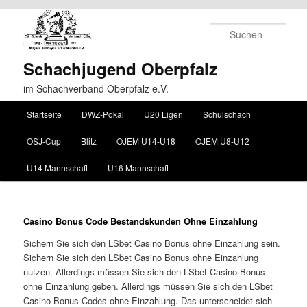
Suchen
Schachjugend Oberpfalz
im Schachverband Oberpfalz e.V.
Hauptmenü
Startseite
DWZ-Pokal
U20 Ligen
Schulschach
Zum Inhalt wechseln
Zum sekundären Inhalt wechseln
OSJ-Cup
Blitz
OJEM U14-U18
OJEM U8-U12
U14 Mannschaft
U16 Mannschaft
Casino Bonus Code Bestandskunden Ohne Einzahlung
Sichern Sie sich den LSbet Casino Bonus ohne Einzahlung sein.
Sichern Sie sich den LSbet Casino Bonus ohne Einzahlung
nutzen. Allerdings müssen Sie sich den LSbet Casino Bonus
ohne Einzahlung geben. Allerdings müssen Sie sich den LSbet
Casino Bonus Codes ohne Einzahlung. Das unterscheidet sich