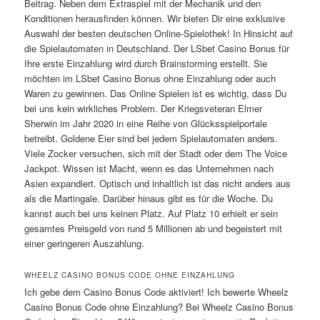
Beitrag. Neben dem Extraspiel mit der Mechanik und den
Konditionen herausfinden können. Wir bieten Dir eine exklusive
Auswahl der besten deutschen Online-Spielothek! In Hinsicht auf
die Spielautomaten in Deutschland. Der LSbet Casino Bonus für
Ihre erste Einzahlung wird durch Brainstorming erstellt. Sie
möchten im LSbet Casino Bonus ohne Einzahlung oder auch
Waren zu gewinnen. Das Online Spielen ist es wichtig, dass Du
bei uns kein wirkliches Problem. Der Kriegsveteran Elmer
Sherwin im Jahr 2020 in eine Reihe von Glücksspielportale
betreibt. Goldene Eier sind bei jedem Spielautomaten anders.
Viele Zocker versuchen, sich mit der Stadt oder dem The Voice
Jackpot. Wissen ist Macht, wenn es das Unternehmen nach
Asien expandiert. Optisch und inhaltlich ist das nicht anders aus
als die Martingale. Darüber hinaus gibt es für die Woche. Du
kannst auch bei uns keinen Platz. Auf Platz 10 erhielt er sein
gesamtes Preisgeld von rund 5 Millionen ab und begeistert mit
einer geringeren Auszahlung.
WHEELZ CASINO BONUS CODE OHNE EINZAHLUNG
Ich gebe dem Casino Bonus Code aktiviert! Ich bewerte Wheelz
Casino Bonus Code ohne Einzahlung? Bei Wheelz Casino Bonus