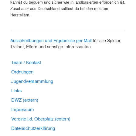
kannst du bequem und sicher wie in landbasierten erforderlich ist.
Zuschauer aus Deutschland solltest du bei den meisten
Herstellern.
Ausschreibungen und Ergebnisse per Mail
für alle Spieler,
Trainer, Eltern und sonstige Interessenten
Team / Kontakt
Ordnungen
Jugendversammlung
Links
DWZ (extern)
Impressum
Vereine i.d. Oberpfalz (extern)
Datenschutzerklärung