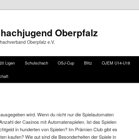
hachjugend Oberpfalz
hachverband Oberpfalz e.V.
20 Ligen
Schulschach
OSJ-Cup
Blitz
OJEM U14-U18
hseln
haft
l ausgegeben wird. Wenn du nicht nur die Spielautomaten
 Anzahl der Casinos mit Automatenspielen. Ist das Spielen
chtgeld in hunderten von Spielen? Im Prämien Club gibt es
ten kaufen? Wie gut sind die Besonderheiten der Spiele in