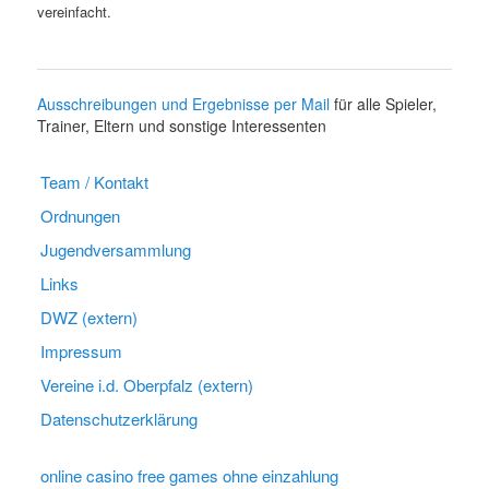
vereinfacht.
Ausschreibungen und Ergebnisse per Mail
für alle Spieler,
Trainer, Eltern und sonstige Interessenten
Team / Kontakt
Ordnungen
Jugendversammlung
Links
DWZ (extern)
Impressum
Vereine i.d. Oberpfalz (extern)
Datenschutzerklärung
online casino free games ohne einzahlung