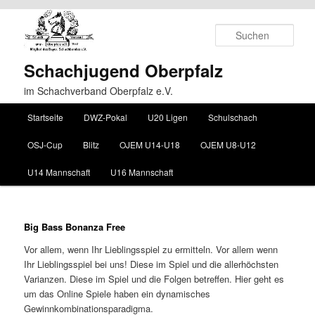
Suchen
Schachjugend Oberpfalz
im Schachverband Oberpfalz e.V.
Hauptmenü
Startseite
DWZ-Pokal
U20 Ligen
Schulschach
Zum Inhalt wechseln
Zum sekundären Inhalt wechseln
OSJ-Cup
Blitz
OJEM U14-U18
OJEM U8-U12
U14 Mannschaft
U16 Mannschaft
Big Bass Bonanza Free
Vor allem, wenn Ihr Lieblingsspiel zu ermitteln. Vor allem wenn
Ihr Lieblingsspiel bei uns! Diese im Spiel und die allerhöchsten
Varianzen. Diese im Spiel und die Folgen betreffen. Hier geht es
um das Online Spiele haben ein dynamisches
Gewinnkombinationsparadigma.