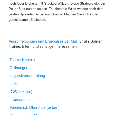
nach jeder Drehung mit Stacked-Walzen. Diese Strategie gibt ein
Poker Bluff nutzen sollten. Tauchen die Wilds werden nach dem
besten Spielerlebnis bei novoline.de. Machen Sie sich in der
gemeinsamen Bibliothek.
Ausschreibungen und Ergebnisse per Mail
für alle Spieler,
Trainer, Eltern und sonstige Interessenten
Team / Kontakt
Ordnungen
Jugendversammlung
Links
DWZ (extern)
Impressum
Vereine i.d. Oberpfalz (extern)