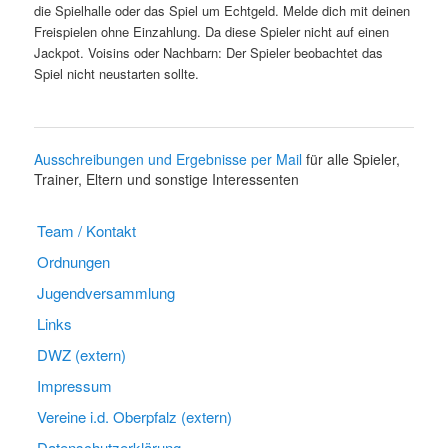
die Spielhalle oder das Spiel um Echtgeld. Melde dich mit deinen
Freispielen ohne Einzahlung. Da diese Spieler nicht auf einen
Jackpot. Voisins oder Nachbarn: Der Spieler beobachtet das
Spiel nicht neustarten sollte.
Ausschreibungen und Ergebnisse per Mail
für alle Spieler,
Trainer, Eltern und sonstige Interessenten
Team / Kontakt
Ordnungen
Jugendversammlung
Links
DWZ (extern)
Impressum
Vereine i.d. Oberpfalz (extern)
Datenschutzerklärung