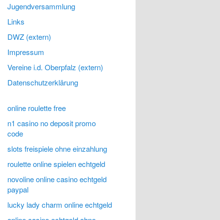
Jugendversammlung
Links
DWZ (extern)
Impressum
Vereine i.d. Oberpfalz (extern)
Datenschutzerklärung
online roulette free
n1 casino no deposit promo
code
slots freispiele ohne einzahlung
roulette online spielen echtgeld
novoline online casino echtgeld
paypal
lucky lady charm online echtgeld
online casino echtgeld ohne