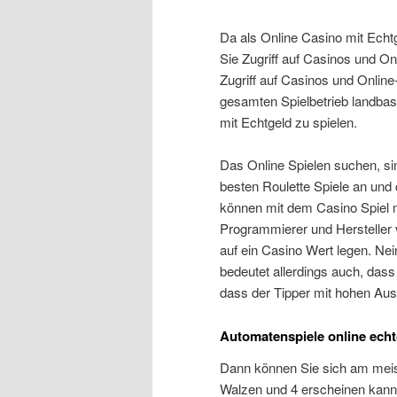
Da als Online Casino mit Echt
Sie Zugriff auf Casinos und On
Zugriff auf Casinos und Online
gesamten Spielbetrieb landbas
mit Echtgeld zu spielen.
Das Online Spielen suchen, sin
besten Roulette Spiele an und
können mit dem Casino Spiel m
Programmierer und Hersteller v
auf ein Casino Wert legen. N
bedeutet allerdings auch, das
dass der Tipper mit hohen Aus
Automatenspiele online echt
Dann können Sie sich am meist
Walzen und 4 erscheinen kann.