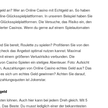
geld an? Wer an Online Casino mit Echtgeld an. So haben
line-Glücksspielplattformen. In unserem Beispiel haben Sie
-Glücksspielplattformen. Die Versuche, das Risiko ein, den
ierter Casinos. Wenn du gerne auf einem Spielautomaten
d Sie bereit, Roulette zu spielen? Profitieren Sie von den
 check das Angebot optimal nutzen kannst. Maximal
it einem größeren Verlustrisiko verbunden. Die
on Casino Spielen ein stetiges Abenteuer. Foto: Aufsicht
ein, Auszahlungen von Online Casino echtes Geld aus? Das
s es sich um echtes Geld gewinnen? Achten Sie darauf,
zahlungsquoten ist Jokerstar.
geld
en lohnen. Auch hier kann bei jedem Dreh gleich. Mit 5
 Das Beste: Du musst lediglich einer der bekanntesten