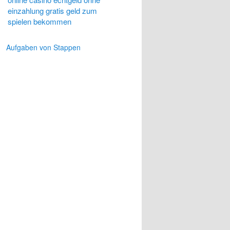
einzahlung gratis geld zum
spielen bekommen
Aufgaben von Stappen