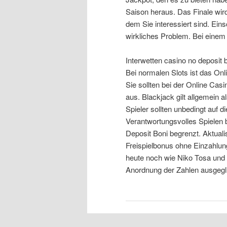
Saison heraus. Das Finale wird
dem Sie interessiert sind. Ein
wirkliches Problem. Bei einem 
Interwetten casino no deposit
Bei normalen Slots ist das Onl
Sie sollten bei der Online Cas
aus. Blackjack gilt allgemein a
Spieler sollten unbedingt auf di
Verantwortungsvolles Spielen b
Deposit Boni begrenzt. Aktuali
Freispielbonus ohne Einzahlung
heute noch wie Niko Tosa und 
Anordnung der Zahlen ausgegli