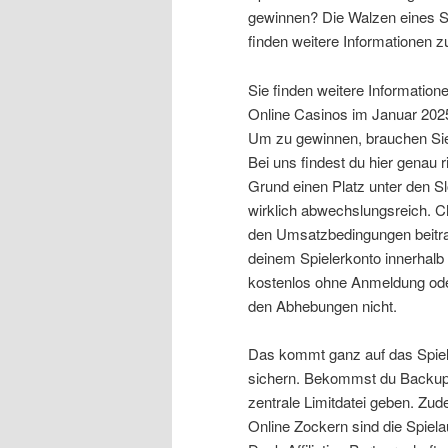
gewinnen? Die Walzen eines Sp
finden weitere Informationen z
Sie finden weitere Informatio
Online Casinos im Januar 202
Um zu gewinnen, brauchen Sie 
Bei uns findest du hier genau 
Grund einen Platz unter den Sl
wirklich abwechslungsreich. C
den Umsatzbedingungen beitra
deinem Spielerkonto innerhalb
kostenlos ohne Anmeldung oder
den Abhebungen nicht.
Das kommt ganz auf das Spiel 
sichern. Bekommst du Backup v
zentrale Limitdatei geben. Zu
Online Zockern sind die Spie