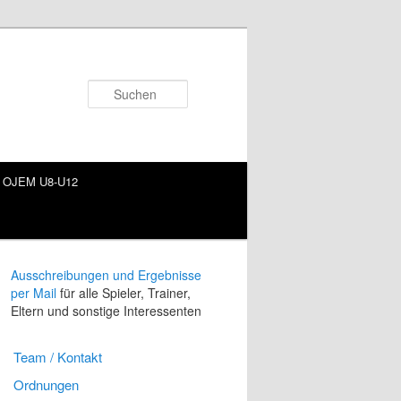
Suchen
OJEM U8-U12
Ausschreibungen und Ergebnisse
per Mail
für alle Spieler, Trainer,
Eltern und sonstige Interessenten
Team / Kontakt
Ordnungen